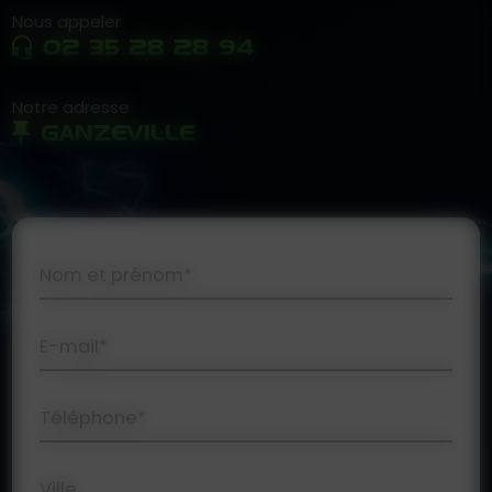
Nous appeler
02 35 28 28 94
Notre adresse
GANZEVILLE
Nom et prénom*
E-mail*
Téléphone*
Ville