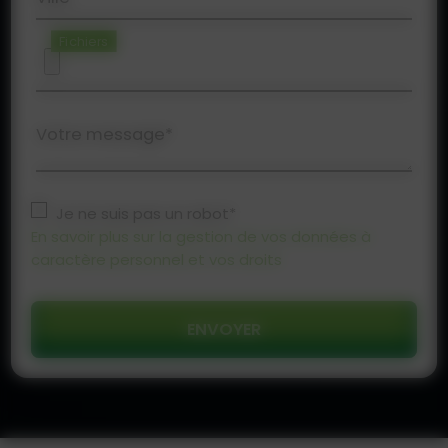
Fichiers
Votre message*
Je ne suis pas un robot*
En savoir plus sur la gestion de vos données à
caractère personnel et vos droits
ENVOYER