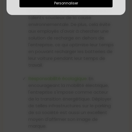
Personnaliser
être tout en pouvant servir
d'argument pour attirer de nouveaux
talents soucieux de la cause
environnementale. De plus, cela évite
aux employés d'avoir à chercher une
solution de recharge en dehors de
l'entreprise, ce qui optimise leur temps
en pouvant recharger les batteries de
leur voiture pendant leur temps de
travail.
Responsabilité écologique
. En
encourageant la mobilité électrique,
l'entreprise s'impose comme acteur
de la transition énergétique. Déployer
de telles infrastructures sur le parking
de sa société est aussi un excellent
moyen d'affirmer son image de
marque.