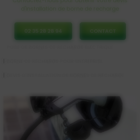
Contactez-nous pour obtenir votre devis
d'installation de borne de recharge
02 35 28 28 94
CONTACT
POSE DE BORNES DE RECHARGE ÉLECTRIQUE
BORNE DE RECHARGE POUR ENTREPRISE
DEVIS D'INSTALLATION DE BORNES DE RECHARGE